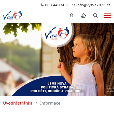
608 449 608
info@vyzva2025.cz
Hledání
Me
Úvodní stránka
Informace