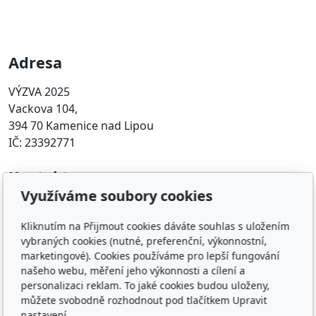
Adresa
VÝZVA 2025
Vackova 104,
394 70 Kamenice nad Lipou
IČ: 23392771
Kontakt
Využíváme soubory cookies
info@vyzva2025.cz
608 449 608
Kliknutím na Přijmout cookies dáváte souhlas s uložením
vybraných cookies (nutné, preferenční, výkonnostní,
Oblíbené odkazy
marketingové). Cookies používáme pro lepší fungování
našeho webu, měření jeho výkonnosti a cílení a
personalizaci reklam. To jaké cookies budou uloženy,
Transparentní účet
můžete svobodně rozhodnout pod tlačítkem Upravit
Informace o financování voleb 2025
nastavení.