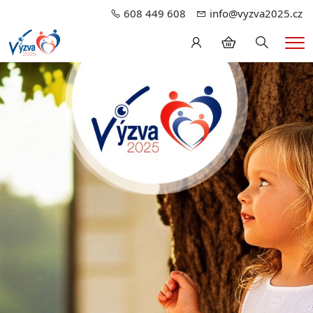
608 449 608
info@vyzva2025.cz
Hledání
Me