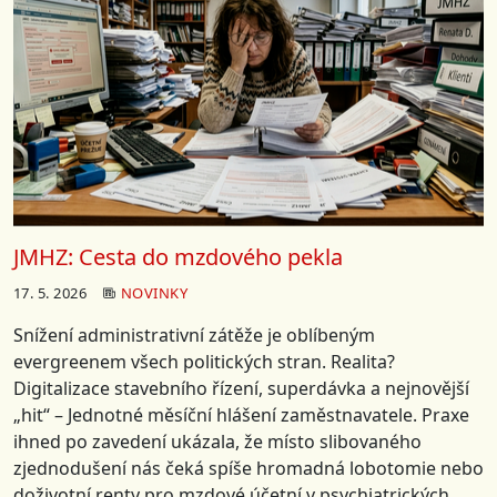
JMHZ: Cesta do mzdového pekla
17. 5. 2026
NOVINKY
Snížení administrativní zátěže je oblíbeným
evergreenem všech politických stran. Realita?
Digitalizace stavebního řízení, superdávka a nejnovější
„hit“ – Jednotné měsíční hlášení zaměstnavatele. Praxe
ihned po zavedení ukázala, že místo slibovaného
zjednodušení nás čeká spíše hromadná lobotomie nebo
doživotní renty pro mzdové účetní v psychiatrických