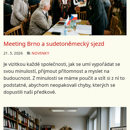
Meeting Brno a sudetoněmecký sjezd
21. 5. 2026
NOVINKY
Je vizitkou každé společnosti, jak se umí vypořádat se
svou minulostí, přijmout přítomnost a myslet na
budoucnost. Z minulosti se máme poučit a vzít si z ní to
podstatné, abychom neopakovali chyby, kterých se
dopustili naši předkové.