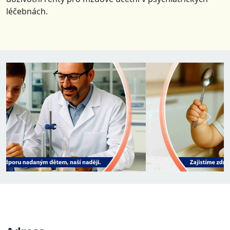
léčebnách.
Předchozí
Další