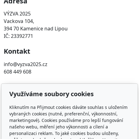
Adresa
VÝZVA 2025
Vackova 104,
394 70 Kamenice nad Lipou
IČ: 23392771
Kontakt
info@vyzva2025.cz
608 449 608
Oblíbené odkazy
Využíváme soubory cookies
Transparentní účet
Informace o financování voleb 2025
Kliknutím na Přijmout cookies dáváte souhlas s uložením
vybraných cookies (nutné, preferenční, výkonnostní,
Auditovaná Výroční zpráva za rok 2025
marketingové). Cookies používáme pro lepší fungování
našeho webu, měření jeho výkonnosti a cílení a
Sledujte nás
personalizaci reklam. To jaké cookies budou uloženy,