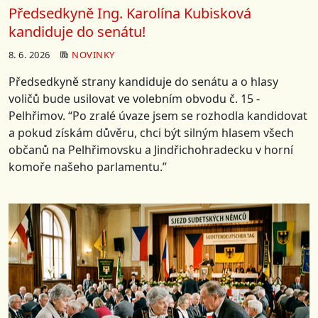
Předsedkyně Ing. Karolína Kubisková
kandiduje do senátu!
8. 6. 2026
NOVINKY
Předsedkyně strany kandiduje do senátu a o hlasy
voličů bude usilovat ve volebním obvodu č. 15 -
Pelhřimov. “Po zralé úvaze jsem se rozhodla kandidovat
a pokud získám důvěru, chci být silným hlasem všech
občanů na Pelhřimovsku a Jindřichohradecku v horní
komoře našeho parlamentu.”