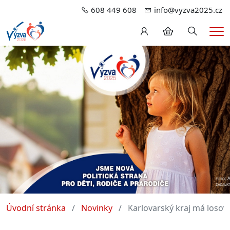
608 449 608
info@vyzva2025.cz
Hledání
Me
Úvodní stránka
Novinky
Karlovarský kraj má losov