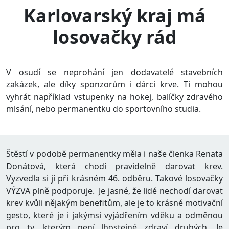
Karlovarský kraj má
losovačky rád
V osudí se neprohání jen dodavatelé stavebních
zakázek, ale díky sponzorům i dárci krve. Ti mohou
vyhrát například vstupenky na hokej, balíčky zdravého
mlsání, nebo permanentku do sportovního studia.
Štěstí v podobě permanentky měla i naše členka Renata
Donátová, která chodí pravidelně darovat krev.
Vyzvedla si jí při krásném 46. odběru. Takové losovačky
VÝZVA plně podporuje. Je jasné, že lidé nechodí darovat
krev kvůli nějakým benefitům, ale je to krásné motivační
gesto, které je i jakýmsi vyjádřením vděku a odměnou
pro ty, kterým není lhostejné zdraví druhých. Je