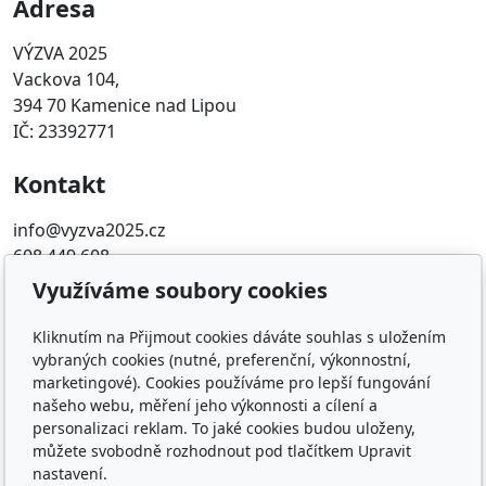
Adresa
VÝZVA 2025
Vackova 104,
394 70 Kamenice nad Lipou
IČ: 23392771
Kontakt
info@vyzva2025.cz
608 449 608
Využíváme soubory cookies
Oblíbené odkazy
Kliknutím na Přijmout cookies dáváte souhlas s uložením
Transparentní účet
vybraných cookies (nutné, preferenční, výkonnostní,
Informace o financování voleb 2025
marketingové). Cookies používáme pro lepší fungování
Auditovaná Výroční zpráva za rok 2025
našeho webu, měření jeho výkonnosti a cílení a
personalizaci reklam. To jaké cookies budou uloženy,
můžete svobodně rozhodnout pod tlačítkem Upravit
Sledujte nás
nastavení.