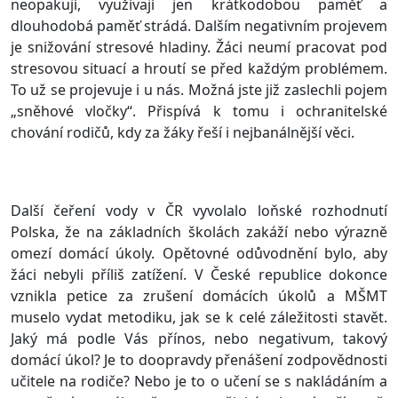
neopakují, využívají jen krátkodobou paměť a
dlouhodobá paměť strádá. Dalším negativním projevem
je snižování stresové hladiny. Žáci neumí pracovat pod
stresovou situací a hroutí se před každým problémem.
To už se projevuje i u nás. Možná jste již zaslechli pojem
„sněhové vločky“. Přispívá k tomu i ochranitelské
chování rodičů, kdy za žáky řeší i nejbanálnější věci.
Další čeření vody v ČR vyvolalo loňské rozhodnutí
Polska, že na základních školách zakáží nebo výrazně
omezí domácí úkoly. Opětovné odůvodnění bylo, aby
žáci nebyli příliš zatížení. V České republice dokonce
vznikla petice za zrušení domácích úkolů a MŠMT
muselo vydat metodiku, jak se k celé záležitosti stavět.
Jaký má podle Vás přínos, nebo negativum, takový
domácí úkol? Je to doopravdy přenášení zodpovědnosti
učitele na rodiče? Nebo je to o učení se s nakládáním a