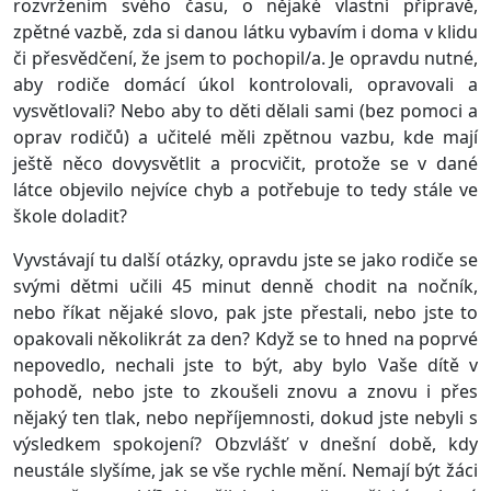
rozvržením svého času, o nějaké vlastní přípravě,
zpětné vazbě, zda si danou látku vybavím i doma v klidu
či přesvědčení, že jsem to pochopil/a. Je opravdu nutné,
aby rodiče domácí úkol kontrolovali, opravovali a
vysvětlovali? Nebo aby to děti dělali sami (bez pomoci a
oprav rodičů) a učitelé měli zpětnou vazbu, kde mají
ještě něco dovysvětlit a procvičit, protože se v dané
látce objevilo nejvíce chyb a potřebuje to tedy stále ve
škole doladit?
Vyvstávají tu další otázky, opravdu jste se jako rodiče se
svými dětmi učili 45 minut denně chodit na nočník,
nebo říkat nějaké slovo, pak jste přestali, nebo jste to
opakovali několikrát za den? Když se to hned na poprvé
nepovedlo, nechali jste to být, aby bylo Vaše dítě v
pohodě, nebo jste to zkoušeli znovu a znovu i přes
nějaký ten tlak, nebo nepříjemnosti, dokud jste nebyli s
výsledkem spokojení? Obzvlášť v dnešní době, kdy
neustále slyšíme, jak se vše rychle mění. Nemají být žáci