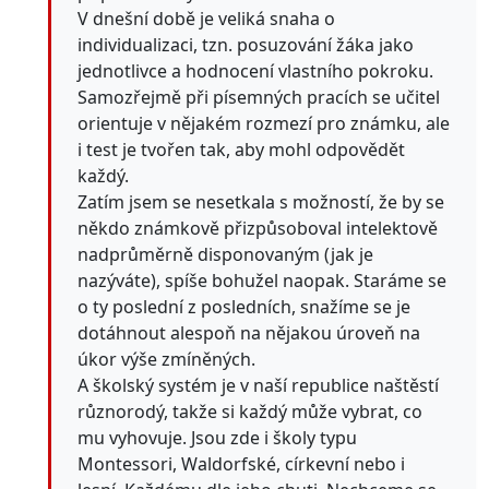
V dnešní době je veliká snaha o
individualizaci, tzn. posuzování žáka jako
jednotlivce a hodnocení vlastního pokroku.
Samozřejmě při písemných pracích se učitel
orientuje v nějakém rozmezí pro známku, ale
i test je tvořen tak, aby mohl odpovědět
každý.
Zatím jsem se nesetkala s možností, že by se
někdo známkově přizpůsoboval intelektově
nadprůměrně disponovaným (jak je
nazýváte), spíše bohužel naopak. Staráme se
o ty poslední z posledních, snažíme se je
dotáhnout alespoň na nějakou úroveň na
úkor výše zmíněných.
A školský systém je v naší republice naštěstí
různorodý, takže si každý může vybrat, co
mu vyhovuje. Jsou zde i školy typu
Montessori, Waldorfské, církevní nebo i