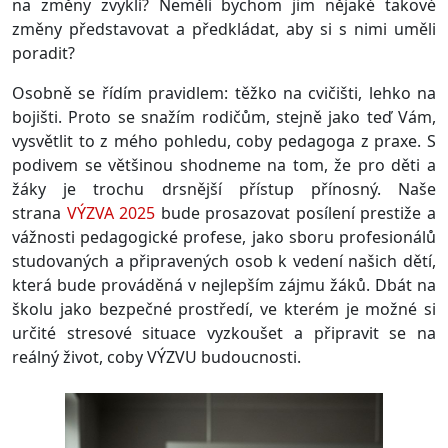
na změny zvyklí? Neměli bychom jim nějaké takové
změny představovat a předkládat, aby si s nimi uměli
poradit?
Osobně se řídím pravidlem: těžko na cvičišti, lehko na
bojišti. Proto se snažím rodičům, stejně jako teď Vám,
vysvětlit to z mého pohledu, coby pedagoga z praxe. S
podivem se většinou shodneme na tom, že pro děti a
žáky je trochu drsnější přístup přínosný. Naše
strana
VÝZVA 2025
bude prosazovat posílení prestiže a
vážnosti pedagogické profese, jako sboru profesionálů
studovaných a připravených osob k vedení našich dětí,
která bude prováděná v nejlepším zájmu žáků. Dbát na
školu jako bezpečné prostředí, ve kterém je možné si
určité stresové situace vyzkoušet a připravit se na
reálný život, coby VÝZVU budoucnosti.