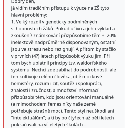
Dobrý den,
já vidím tradičním přístupu k výuce na ZŠ tyto
hlavní problémy:
1. Velký rozdíl v geneticky podmíněných
schopnostech žáků. Pokud učivo a jeho výklad a
zkoušení/ známkování přizpůsobíme těm +- 20%
inelektově nadprůměrně disponovaným, ostatní
jsou ve stresu nebo rezignují. A přitom by stačilo
v prvních (4?) letech přizpůsobit výuku jim. Při
tom bych uplatnil principy tzv. waldorfského
systému. Nechci zde zabíhat do podrobností, ale
ten kultivuje celého člověka, obě mozkové
hemisféry, rozum i cit, soutěž i spolupráci,
znalosti i zručnost, a množství informací
přizpůsobí těm, kdo jsou orientováni manuálně
(a mimochodem řemeslníky naše země
potřebuje strašně moc). Tento styl neuškodí ani
"intelektuálům"; a ti by po čtyřech až pěti letech
pokračovali na víceletých školách ...