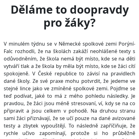
Děláme to doopravdy
pro žáky?
V minulém týdnu se v Německé spolkové zemi Porýní-
Falc rozhodli, že na školách zakáží neohlášené texty s
odůvodněním, že škola nemá být místo, kde se na děti
vytváří tlak a že škola by měla být místo, kde se žáci cítí
spokojeně. V České republice to závisí na pravidlech
dané školy. Ze své praxe mohu potvrdit, že jedeme ve
stejné lince jako ve zmíněné spolkové zemi. Pojďme se
teď podívat, jaké to má z mého pohledu následky. Je
pravdou, že žáci jsou méně stresovaní, ví, kdy se na co
připravit a jsou celkem v pohodě. Na druhou stranu
sami žáci přiznávají, že se učí pouze na dané avizované
testy a zbytek vypouštějí. To následně zapříčiňuje, že
rychle učivo zapomínají, protože si ho průběžně