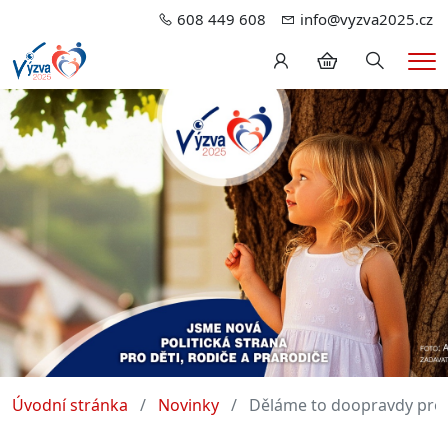
608 449 608
info@vyzva2025.cz
Hledání
Me
Úvodní stránka
Novinky
Děláme to doopravdy pro 